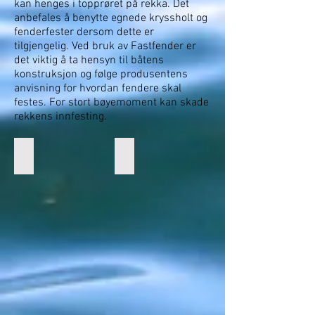
kan henges i topprøret på rekka. Det
anbefales å benytte egnede kryssholt og
fenderfester dersom dette er
tilgjengelig. Ved bruk av Fastfender er
det viktig å ta hensyn til båtens
konstruksjon og følge produsentens
anvisning for hvordan fendere skal
festes. For stort bøyemoment kan skade
rekkens innfesting.
1. Tre inn over rekkerøret
2. Vri rundt