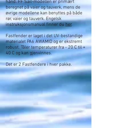
hånd. FF Sail-modellen er primært
beregnet på vaier og tauverk, mens de
øvrige modellene kan benyttes på både
rør, vaier og tauverk. Engelsk
instruksjonsmanual finner du
her
.
Fastfender er laget i det UV-bestandige
materialet PA6 AWAMID og er ekstremt
robust. Tåler temperaturer fra - 20 C til +
40 C og kan gjenvinnes.
Det er 2 Fastfendere i hver pakke.