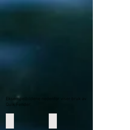
Eksempelbildene nedenfor viser bruk av
Quik Fender:
1. Legg tauet rundt festepunkt
2. Før tauet gjennom låsesporet