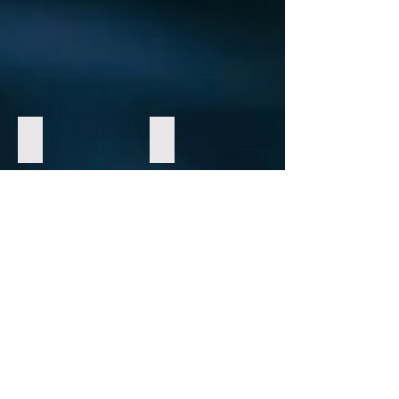
3. Legg tauet i låsesporet
4. Juster fender til ønsket høyde
Instruksjonsvideoer: