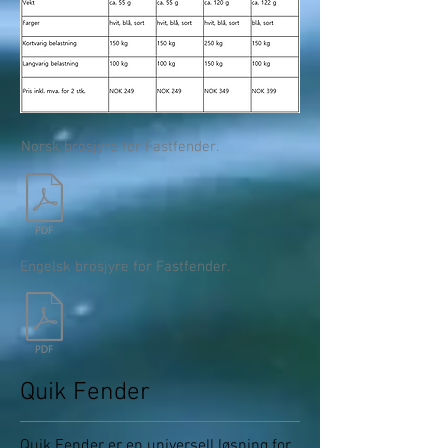
Norsk brosjyre for Fastfender.
Engelsk brosjyre for Fastfender.
Quik Fender
Quik Fender er en universell løsning for