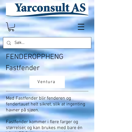
FENDEROPPHENG
Fastfender
Ventura
Med Fastfender blir fenderen og
fendertauet helt sikret, slik at ingenting
havner på sjøen.
Fastfender kommer i flere farger og
størrelser, og kan brukes med bare én