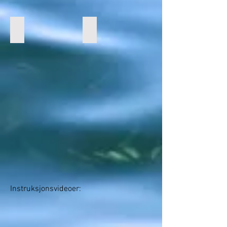
3. Senk ned på rekkerør
4. Juster fender til ønsket høyde
Instruksjonsvideoer
: