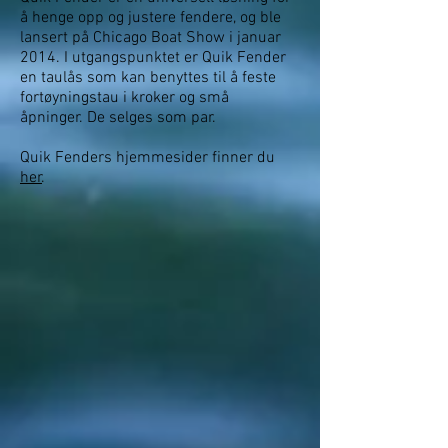
å henge opp og justere fendere, og ble
lansert på Chicago Boat Show i januar
2014. I utgangspunktet er Quik Fender
en taulås som kan benyttes til å feste
fortøyningstau i kroker og små
åpninger.
De selges som par.
Quik Fenders hjemmesider finner du
her
.