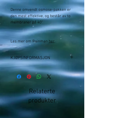
Denne omvendt osmose-pakken er
den mest effektive, og består av to
membraner på 40".
Les mer om Rainman
her
.
KJØPSINFORMASJON
Vi aksepterer kortbetalinger via PayPal
(du behøver ikke PayPal-bruker), Vipps-
betalinger og faktura-betalinger (ved
avtale). Se nærmere instruksjoner for
de to sistnevnte alternativene
Relaterte
her
.
produkter