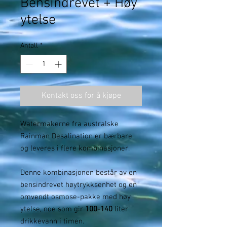
Bensindrevet + Høy
ytelse
Antall
*
Kontakt oss for å kjøpe
Watermakerne fra australske
Rainman Desalination er bærbare
og leveres i flere kombinasjoner.
Denne kombinasjonen består av en
bensindrevet høytrykksenhet og en
omvendt osmose-pakke med høy
ytelse, noe som gir
100-140
liter
drikkevann i timen.