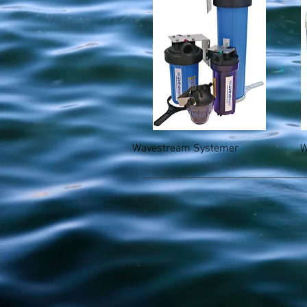
Hurtigvisning
Wavestream Systemer
W