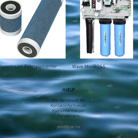
Hurtigvisning
Hurtigvisning
avestream Filterelementer
Wave MiniBOSS
HJELP
Om Yarconsult AS
Kontaktinformasjon
Kjøpsinformasjon
Personvern
post@yar.no