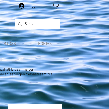
Logg inn
OM OSS
KONTAKT
 såkalt blueshine på
leverer løsningen Wavestream fra