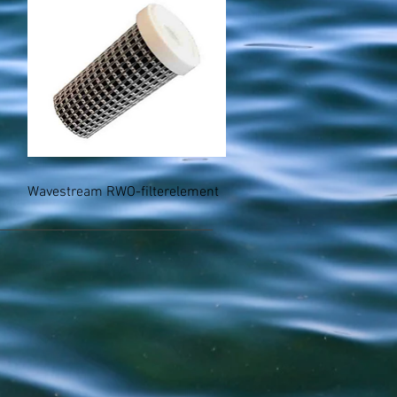
Hurtigvisning
Wavestream RWO-filterelement