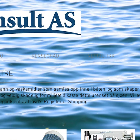
FO
RENSEGRAD
NETTBUTIKK
LTRE
 vann og vaskemidler som samles opp inne i båten, og som skaper
 og veldig skadelig for miljøet å kaste dette urenset på sjøen. Vi 
egodkjent av Lloyd's Register of Shipping.