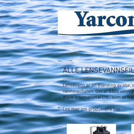
HJEM
PRODUKTIN
ALLE LENSEVANNSFI
Lensevann er en blanding av olje,
vannoverflaten. Det er både ulovlig
Wave International Ltd., som er typ
Les mer om produktene
her
.